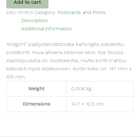
Add to cart
quantity
SKU:
HIIRI3
Category:
Postcards and Prints
Description
Additional information
400g/m² päällystämättömälle kartongille painatettu
postikortti. Kuva-aiheena inktense-teos Itse teossa.
Kääntöpuolella on osoitekenttä, mutta kortti mahtuu
kätevästi myös kirjekuoreen. Kortin koko on 147 mm x
105 mm.
Weight
0,006 kg
Dimensions
14,7 × 10,5 cm