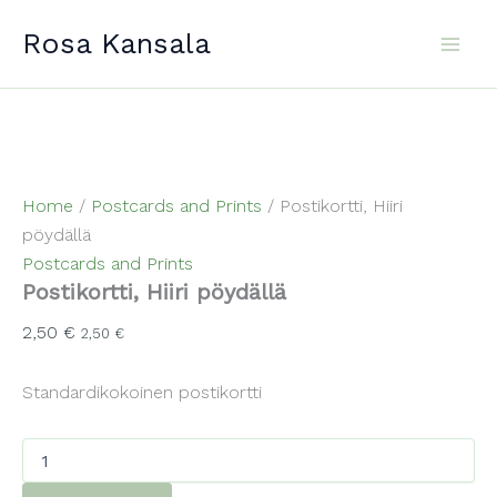
Skip
Rosa Kansala
to
content
Home
/
Postcards and Prints
/ Postikortti, Hiiri
pöydällä
Postcards and Prints
Postikortti, Hiiri pöydällä
2,50
€
2,50
€
Standardikokoinen postikortti
Postikortti,
Hiiri
pöydällä