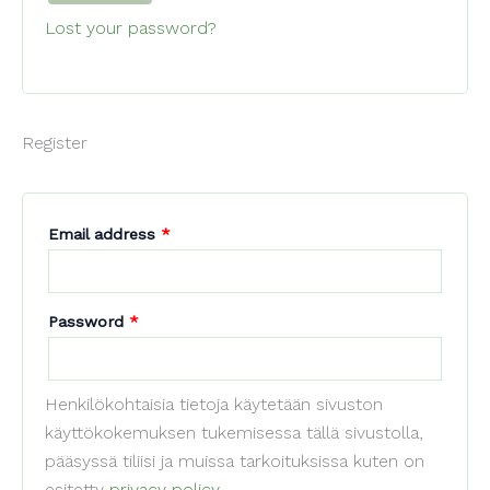
Lost your password?
Register
Required
Email address
*
Required
Password
*
Henkilökohtaisia tietoja käytetään sivuston
käyttökokemuksen tukemisessa tällä sivustolla,
pääsyssä tiliisi ja muissa tarkoituksissa kuten on
esitetty
privacy policy
.