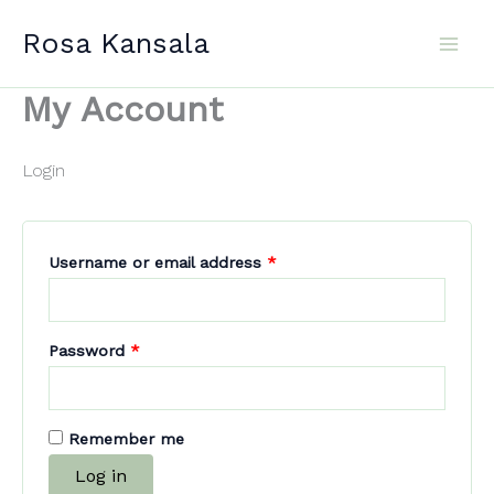
Skip
Rosa Kansala
to
content
My Account
Login
Required
Username or email address
*
Required
Password
*
Remember me
Log in