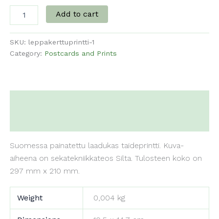
A4-
Add to cart
printti
Silta
(leppäkerttu)
SKU:
leppakerttuprintti-1
quantity
Category:
Postcards and Prints
Description
Additional information
Suomessa painatettu laadukas taideprintti. Kuva-
aiheena on sekatekniikkateos Silta. Tulosteen koko on
297 mm x 210 mm.
Weight
0,004 kg