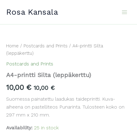
Skip
Rosa Kansala
to
content
Home
/
Postcards and Prints
/ A4-printti Silta
(leppäkerttu)
Postcards and Prints
A4-printti Silta (leppäkerttu)
10,00
€
10,00
€
Suomessa painatettu laadukas taideprintti. Kuva-
aiheena on pastelliteos Punarinta. Tulosteen koko on
297 mm x 210 mm.
Availability:
25 in stock