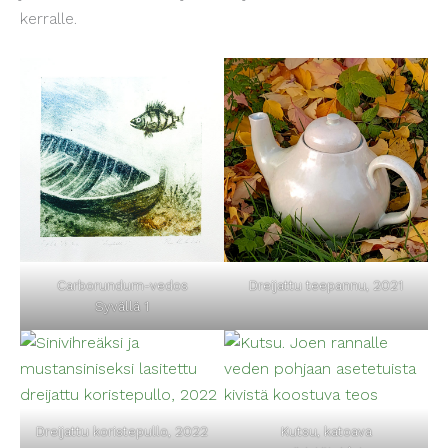
kerralle.
Carborundum-vedos
Dreijattu teepannu, 2021
Syvällä 1
Dreijattu koristepullo, 2022
Kutsu, katoava