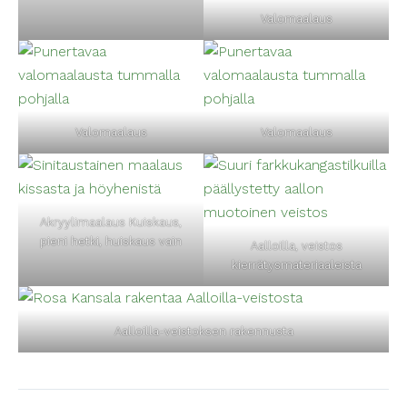
Valomaalaus
Valomaalaus
Valomaalaus
Akryylimaalaus Kuiskaus,
pieni hetki, huiskaus vain
Aalloilla, veistos
kierrätysmateriaaleista
Aalloilla-veistoksen rakennusta