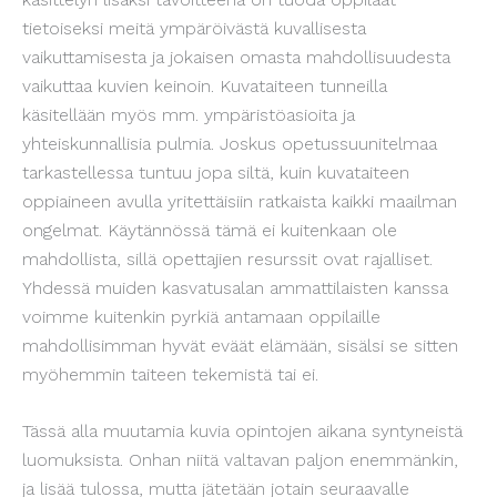
tietoiseksi meitä ympäröivästä kuvallisesta
vaikuttamisesta ja jokaisen omasta mahdollisuudesta
vaikuttaa kuvien keinoin. Kuvataiteen tunneilla
käsitellään myös mm. ympäristöasioita ja
yhteiskunnallisia pulmia. Joskus opetussuunitelmaa
tarkastellessa tuntuu jopa siltä, kuin kuvataiteen
oppiaineen avulla yritettäisiin ratkaista kaikki maailman
ongelmat. Käytännössä tämä ei kuitenkaan ole
mahdollista, sillä opettajien resurssit ovat rajalliset.
Yhdessä muiden kasvatusalan ammattilaisten kanssa
voimme kuitenkin pyrkiä antamaan oppilaille
mahdollisimman hyvät eväät elämään, sisälsi se sitten
myöhemmin taiteen tekemistä tai ei.
Tässä alla muutamia kuvia opintojen aikana syntyneistä
luomuksista. Onhan niitä valtavan paljon enemmänkin,
ja lisää tulossa, mutta jätetään jotain seuraavalle