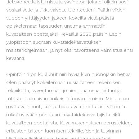
tietokoneella istumista ja yksinoloa, joka ei oikein sovi
sosiaaliselle ja liikkuvaiselle luonteelleni. Päätin viiden
vuoden yrittäjyyden jälkeen kokeilla vielä päästä
opiskelemaan lapsuuden unelma-ammattiini
kuvataiteen opettajaksi. Keväällä 2020 pääsin Lapin
yliopistoon suoraan kuvataidekasvatuksen
maisteriohjelmaan, ja nyt olisi tavoitteena valmistua ensi
keväänä.
Opintoihin on kuulunut niin hyviä kuin huonojakin hetkiä.
Olen päässyt kokeilemaan uusia taiteen tekemisen
tekniikoita, syventämään jo aiempaa osaamistani ja
tutustumaan aivan huikeisiin luoviin ihmisiin. Minulle on
myös valjennut, kuinka haastavaa opettajan työ on ja
miksi nykyään puhutaan kuvataidekasvattajista eikä
kuvataiteen opettajista. Kuvanrakennuksen perusteiden,
erilaisten taiteen luomisen tekniikoiden ja tulkinnan
käsittelyn lisäksi tavoitteena on tuoda oppilaat