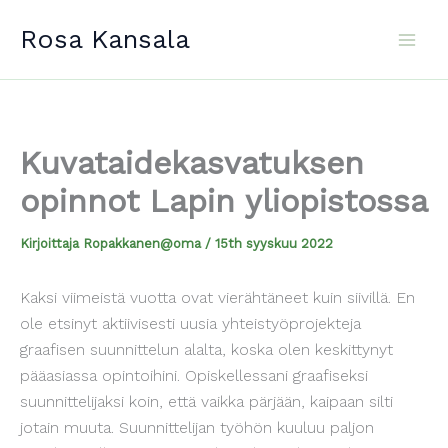
Siirry
Rosa Kansala
sisältöön
Kuvataidekasvatuksen
opinnot Lapin yliopistossa
Kirjoittaja
Ropakkanen@oma
/
15th syyskuu 2022
Kaksi viimeistä vuotta ovat vierähtäneet kuin siivillä. En
ole etsinyt aktiivisesti uusia yhteistyöprojekteja
graafisen suunnittelun alalta, koska olen keskittynyt
pääasiassa opintoihini. Opiskellessani graafiseksi
suunnittelijaksi koin, että vaikka pärjään, kaipaan silti
jotain muuta. Suunnittelijan työhön kuuluu paljon