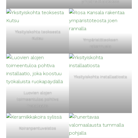
ympäristötaideteos
Yksityiskohta teoksesta
Kutsu
Ympäristöteoksen
rakennusta
Yksityiskohta installaatiosta
Luovien alojen
toimeentuloa pohtiva
installaatio
Koiranpentuveistos