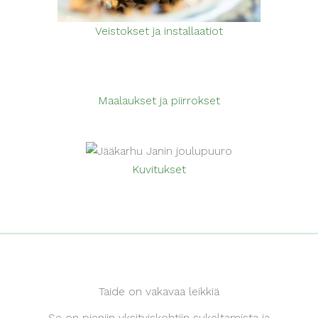
Veistokset ja installaatiot
Maalaukset ja piirrokset
Kuvitukset
Taide on vakavaa leikkiä
Se on pieniin yksityiskohtiin sukeltamista ja