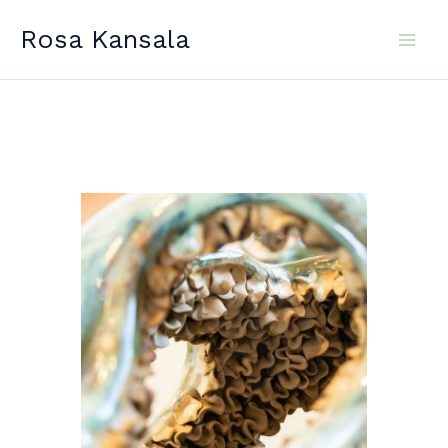
Siirry
Rosa Kansala
sisältöön