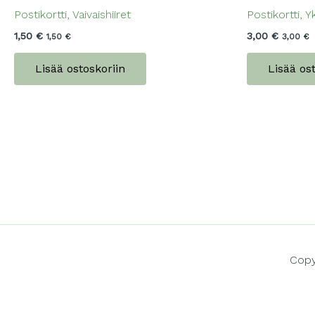
Postikortti, Vaivaishiiret
Postikortti, Y
1,50
€
3,00
€
1,50
€
3,00
€
Lisää ostoskoriin
Lisää os
Copy