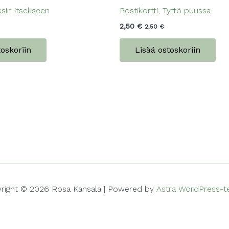
ksin itsekseen
Postikortti, Tyttö puussa
2,50
€
2,50
€
toskoriin
Lisää ostoskoriin
right © 2026 Rosa Kansala | Powered by
Astra WordPress-