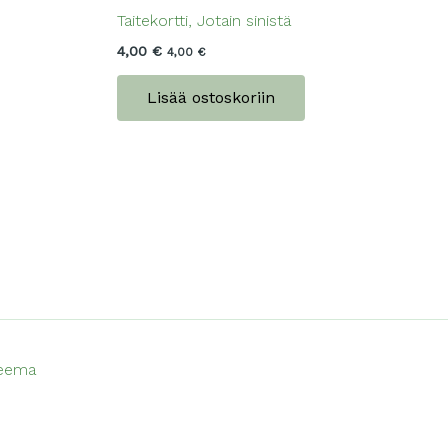
Taitekortti, Jotain sinistä
4,00
€
4,00
€
Lisää ostoskoriin
teema