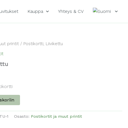
uvitukset
Kauppa
Yhteys & CV
uut printit
/ Postikortti, Liivikettu
it
ettu
kortti
skoriin
TU-1
Osasto:
Postikortit ja muut printit