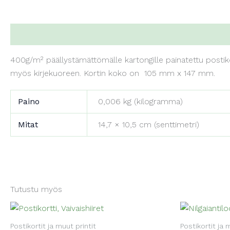
Kuvaus
Lisätiedot
400g/m² päällystämättömälle kartongille painatettu postiko
myös kirjekuoreen. Kortin koko on 105 mm x 147 mm.
Paino
0,006 kg (kilogramma)
Mitat
14,7 × 10,5 cm (senttimetri)
Tutustu myös
Postikortit ja muut printit
Postikortit ja 