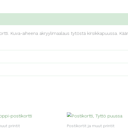
rtti. Kuva-aiheena akryylimaalaus tytöstä kirsikkapuussa. Kää
muut printit
Postikortit ja muut printit