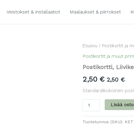
Veistokset & installaatiot
Maalaukset & piirrokset
K
Etusivu
/
Postikortit ja m
Postikortit ja muut print
Postikortti, Liivik
2,50
€
2,50
€
Standardikokoinen posti
Postikortti,
Lisää osto
Liivikettu
määrä
Tuotetunnus (SKU):
KET