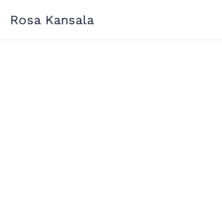
Siirry
Rosa Kansala
sisältöön