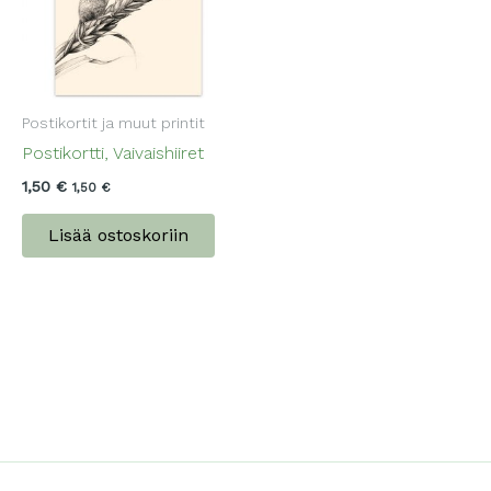
Postikortit ja muut printit
Postikortti, Vaivaishiiret
1,50
€
1,50
€
Lisää ostoskoriin