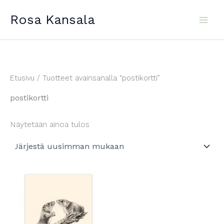
Siirry
Rosa Kansala
sisältöön
Etusivu
/ Tuotteet avainsanalla “postikortti”
postikortti
Näytetään ainoa tulos